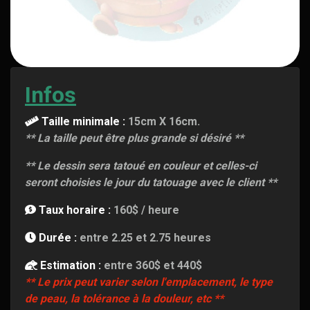
Infos
Taille minimale :
15cm X 16cm.
** La taille peut être plus grande si désiré **
** Le dessin sera tatoué en couleur et celles-ci
seront choisies le jour du tatouage avec le client **
Taux horaire :
160$ / heure
Durée :
entre 2.25 et 2.75 heures
Estimation :
entre 360$ et 440$
** Le prix peut varier selon l'emplacement, le type
de peau, la tolérance à la douleur, etc **